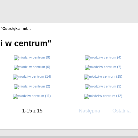
"Ostrołęka - mł…
zi w centrum"
1-15 z 15
Następna
Ostatnia