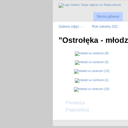
Strona główna
Galeria zdjęć -…
Rok szkolny 202…
"Ostrołęka - młod
Pierwsza
Poprzednia